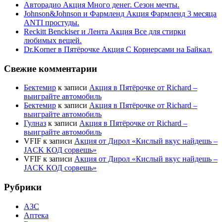
Авторадио Акция Много денег. Сезон мечты.
Johnson&Johnson и Фармленд Акция Фармленд 3 месяца
ANTI простуды.
Reckitt Benckiser и Лента Акция Все для стирки
любимых вещей.
Dr.Korner в Пятёрочке Акция С Корнерсами на Байкал.
Свежие комментарии
Бектемир
к записи
Акция в Пятёрочке от Richard –
выиграйте автомобиль
Бектемир
к записи
Акция в Пятёрочке от Richard –
выиграйте автомобиль
Гулназ
к записи
Акция в Пятёрочке от Richard –
выиграйте автомобиль
VFIF
к записи
Акция от Дирол «Кислый вкус найдешь –
JACK КОД сорвешь»
VFIF
к записи
Акция от Дирол «Кислый вкус найдешь –
JACK КОД сорвешь»
Рубрики
АЗС
Аптека