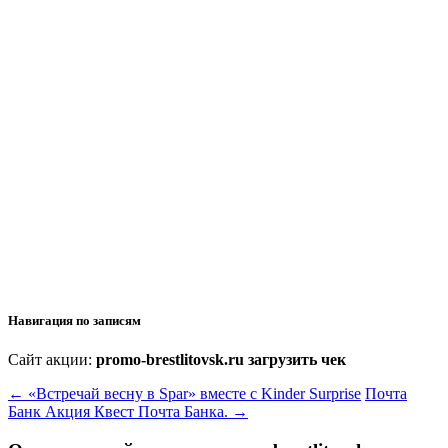
Навигация по записям
Сайт акции:
promo-brestlitovsk.ru загрузить чек
←
«Встречай весну в Spar» вместе с Kinder Surprise
Почта
Банк Акция Квест Почта Банка.
→