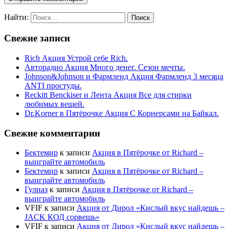
Найти:
Свежие записи
Rich Акция Устрой себе Rich.
Авторадио Акция Много денег. Сезон мечты.
Johnson&Johnson и Фармленд Акция Фармленд 3 месяца
ANTI простуды.
Reckitt Benckiser и Лента Акция Все для стирки
любимых вещей.
Dr.Korner в Пятёрочке Акция С Корнерсами на Байкал.
Свежие комментарии
Бектемир
к записи
Акция в Пятёрочке от Richard –
выиграйте автомобиль
Бектемир
к записи
Акция в Пятёрочке от Richard –
выиграйте автомобиль
Гулназ
к записи
Акция в Пятёрочке от Richard –
выиграйте автомобиль
VFIF
к записи
Акция от Дирол «Кислый вкус найдешь –
JACK КОД сорвешь»
VFIF
к записи
Акция от Дирол «Кислый вкус найдешь –