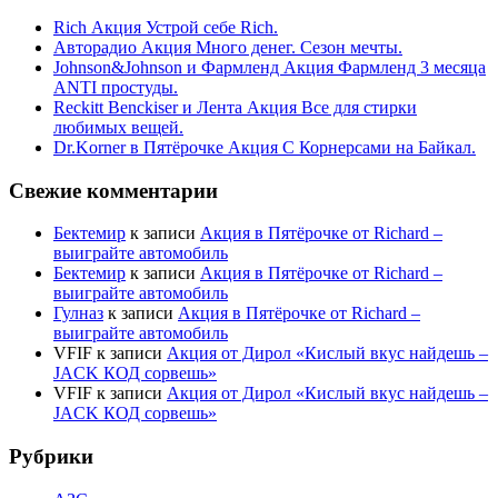
Rich Акция Устрой себе Rich.
Авторадио Акция Много денег. Сезон мечты.
Johnson&Johnson и Фармленд Акция Фармленд 3 месяца
ANTI простуды.
Reckitt Benckiser и Лента Акция Все для стирки
любимых вещей.
Dr.Korner в Пятёрочке Акция С Корнерсами на Байкал.
Свежие комментарии
Бектемир
к записи
Акция в Пятёрочке от Richard –
выиграйте автомобиль
Бектемир
к записи
Акция в Пятёрочке от Richard –
выиграйте автомобиль
Гулназ
к записи
Акция в Пятёрочке от Richard –
выиграйте автомобиль
VFIF
к записи
Акция от Дирол «Кислый вкус найдешь –
JACK КОД сорвешь»
VFIF
к записи
Акция от Дирол «Кислый вкус найдешь –
JACK КОД сорвешь»
Рубрики