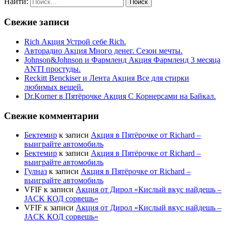
Найти:
Свежие записи
Rich Акция Устрой себе Rich.
Авторадио Акция Много денег. Сезон мечты.
Johnson&Johnson и Фармленд Акция Фармленд 3 месяца
ANTI простуды.
Reckitt Benckiser и Лента Акция Все для стирки
любимых вещей.
Dr.Korner в Пятёрочке Акция С Корнерсами на Байкал.
Свежие комментарии
Бектемир
к записи
Акция в Пятёрочке от Richard –
выиграйте автомобиль
Бектемир
к записи
Акция в Пятёрочке от Richard –
выиграйте автомобиль
Гулназ
к записи
Акция в Пятёрочке от Richard –
выиграйте автомобиль
VFIF
к записи
Акция от Дирол «Кислый вкус найдешь –
JACK КОД сорвешь»
VFIF
к записи
Акция от Дирол «Кислый вкус найдешь –
JACK КОД сорвешь»