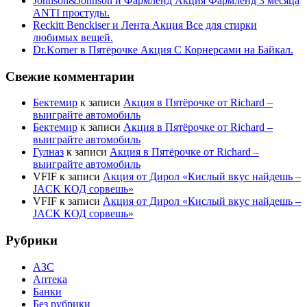
Johnson&Johnson и Фармленд Акция Фармленд 3 месяца
ANTI простуды.
Reckitt Benckiser и Лента Акция Все для стирки
любимых вещей.
Dr.Korner в Пятёрочке Акция С Корнерсами на Байкал.
Свежие комментарии
Бектемир
к записи
Акция в Пятёрочке от Richard –
выиграйте автомобиль
Бектемир
к записи
Акция в Пятёрочке от Richard –
выиграйте автомобиль
Гулназ
к записи
Акция в Пятёрочке от Richard –
выиграйте автомобиль
VFIF
к записи
Акция от Дирол «Кислый вкус найдешь –
JACK КОД сорвешь»
VFIF
к записи
Акция от Дирол «Кислый вкус найдешь –
JACK КОД сорвешь»
Рубрики
АЗС
Аптека
Банки
Без рубрики