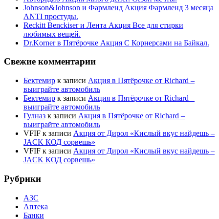
Johnson&Johnson и Фармленд Акция Фармленд 3 месяца
ANTI простуды.
Reckitt Benckiser и Лента Акция Все для стирки
любимых вещей.
Dr.Korner в Пятёрочке Акция С Корнерсами на Байкал.
Свежие комментарии
Бектемир
к записи
Акция в Пятёрочке от Richard –
выиграйте автомобиль
Бектемир
к записи
Акция в Пятёрочке от Richard –
выиграйте автомобиль
Гулназ
к записи
Акция в Пятёрочке от Richard –
выиграйте автомобиль
VFIF
к записи
Акция от Дирол «Кислый вкус найдешь –
JACK КОД сорвешь»
VFIF
к записи
Акция от Дирол «Кислый вкус найдешь –
JACK КОД сорвешь»
Рубрики
АЗС
Аптека
Банки