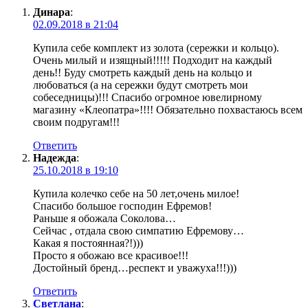
Динара
:
02.09.2018 в 21:04
Купила себе комплект из золота (сережки и кольцо).
Очень милый и изящный!!!!! Подходит на каждый
день!! Буду смотреть каждый день на кольцо и
любоваться (а на сережки будут смотреть мои
собеседницы)!!! Спасибо огромное ювелирному
магазину «Клеопатра»!!!! Обязательно похвастаюсь всем
своим подругам!!!
Ответить
Надежда
:
25.10.2018 в 19:10
Купила колечко себе на 50 лет,очень милое!
Спасибо большое господин Ефремов!
Раньше я обожала Соколова…
Сейчас , отдала свою симпатию Ефремову…
Какая я постоянная?!)))
Просто я обожаю все красивое!!!
Достойный бренд…респект и уважуха!!!)))
Ответить
Светлана
: