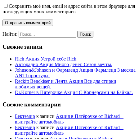
Сохранить моё имя, email и адрес сайта в этом браузере для
последующих моих комментариев.
Найти:
Свежие записи
Rich Акция Устрой себе Rich.
Авторадио Акция Много денег. Сезон мечты.
Johnson&Johnson и Фармленд Акция Фармленд 3 месяца
ANTI простуды.
Reckitt Benckiser и Лента Акция Все для стирки
любимых вещей.
Dr.Korner в Пятёрочке Акция С Корнерсами на Байкал.
Свежие комментарии
Бектемир
к записи
Акция в Пятёрочке от Richard –
выиграйте автомобиль
Бектемир
к записи
Акция в Пятёрочке от Richard –
выиграйте автомобиль
Гулназ
к записи
Акция в Пятёрочке от Richard –