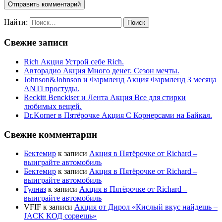
Найти:
Свежие записи
Rich Акция Устрой себе Rich.
Авторадио Акция Много денег. Сезон мечты.
Johnson&Johnson и Фармленд Акция Фармленд 3 месяца
ANTI простуды.
Reckitt Benckiser и Лента Акция Все для стирки
любимых вещей.
Dr.Korner в Пятёрочке Акция С Корнерсами на Байкал.
Свежие комментарии
Бектемир
к записи
Акция в Пятёрочке от Richard –
выиграйте автомобиль
Бектемир
к записи
Акция в Пятёрочке от Richard –
выиграйте автомобиль
Гулназ
к записи
Акция в Пятёрочке от Richard –
выиграйте автомобиль
VFIF
к записи
Акция от Дирол «Кислый вкус найдешь –
JACK КОД сорвешь»