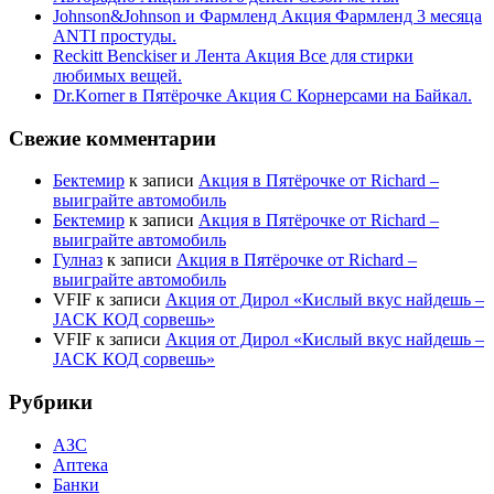
Johnson&Johnson и Фармленд Акция Фармленд 3 месяца
ANTI простуды.
Reckitt Benckiser и Лента Акция Все для стирки
любимых вещей.
Dr.Korner в Пятёрочке Акция С Корнерсами на Байкал.
Свежие комментарии
Бектемир
к записи
Акция в Пятёрочке от Richard –
выиграйте автомобиль
Бектемир
к записи
Акция в Пятёрочке от Richard –
выиграйте автомобиль
Гулназ
к записи
Акция в Пятёрочке от Richard –
выиграйте автомобиль
VFIF
к записи
Акция от Дирол «Кислый вкус найдешь –
JACK КОД сорвешь»
VFIF
к записи
Акция от Дирол «Кислый вкус найдешь –
JACK КОД сорвешь»
Рубрики
АЗС
Аптека
Банки