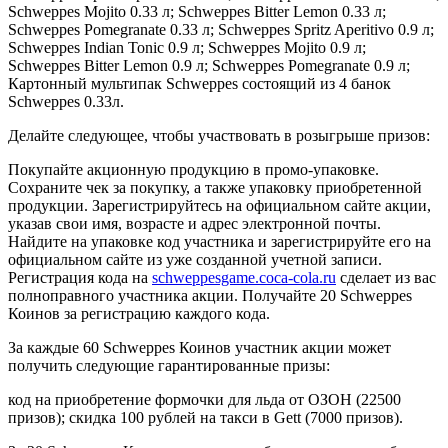
Schweppes Mojito 0.33 л; Schweppes Bitter Lemon 0.33 л;
Schweppes Pomegranate 0.33 л; Schweppes Spritz Aperitivo 0.9 л;
Schweppes Indian Tonic 0.9 л; Schweppes Mojito 0.9 л;
Schweppes Bitter Lemon 0.9 л; Schweppes Pomegranate 0.9 л;
Картонный мультипак Schweppes состоящий из 4 банок
Schweppes 0.33л.
Делайте следующее, чтобы участвовать в розыгрыше призов:
Покупайте акционную продукцию в промо-упаковке.
Сохраните чек за покупку, а также упаковку приобретенной
продукции. Зарегистрируйтесь на официальном сайте акции,
указав свои имя, возрасте и адрес электронной почты.
Найдите на упаковке код участника и зарегистрируйте его на
официальном сайте из уже созданной учетной записи.
Регистрация кода на
schweppesgame.coca-cola.ru
сделает из вас
полноправного участника акции. Получайте 20 Schweppes
Коинов за регистрацию каждого кода.
За каждые 60 Schweppes Коинов участник акции может
получить следующие гарантированные призы:
код на приобретение формочки для льда от ОЗОН (22500
призов); скидка 100 рублей на такси в Gett (7000 призов).