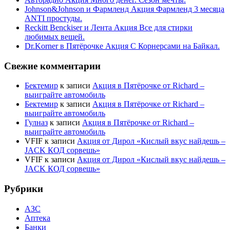
Johnson&Johnson и Фармленд Акция Фармленд 3 месяца
ANTI простуды.
Reckitt Benckiser и Лента Акция Все для стирки
любимых вещей.
Dr.Korner в Пятёрочке Акция С Корнерсами на Байкал.
Свежие комментарии
Бектемир
к записи
Акция в Пятёрочке от Richard –
выиграйте автомобиль
Бектемир
к записи
Акция в Пятёрочке от Richard –
выиграйте автомобиль
Гулназ
к записи
Акция в Пятёрочке от Richard –
выиграйте автомобиль
VFIF
к записи
Акция от Дирол «Кислый вкус найдешь –
JACK КОД сорвешь»
VFIF
к записи
Акция от Дирол «Кислый вкус найдешь –
JACK КОД сорвешь»
Рубрики
АЗС
Аптека
Банки