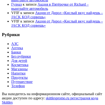
выиграйте автомобиль
Гулназ
к записи
Акция в Пятёрочке от Richard –
выиграйте автомобиль
VFIF
к записи
Акция от Дирол «Кислый вкус найдешь –
JACK КОД сорвешь»
VFIF
к записи
Акция от Дирол «Кислый вкус найдешь –
JACK КОД сорвешь»
Рубрики
АЗС
Аптека
Банки
Без рубрики
Для детей
Косметика
Магазины
Напитки
Продукты
Путешествие
Телефон
Вы находитесь на информационном сайте, официальный сайт
акции доступен по адресу:
skittlespromo.ru регистрация кода
Skittles