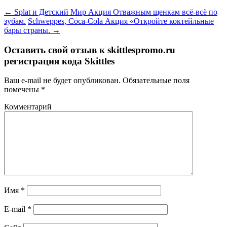
←
Splat и Детский Мир Акция Отважным щенкам всё-всё по
зубам.
Schweppes, Coca-Cola Акция «Откройте коктейльные
бары страны.
→
Оставить свой отзыв к
skittlespromo.ru
регистрация кода Skittles
Ваш e-mail не будет опубликован.
Обязательные поля
помечены
*
Комментарий
Имя
*
E-mail
*