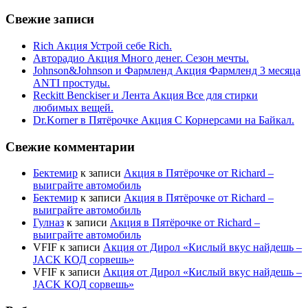
Свежие записи
Rich Акция Устрой себе Rich.
Авторадио Акция Много денег. Сезон мечты.
Johnson&Johnson и Фармленд Акция Фармленд 3 месяца
ANTI простуды.
Reckitt Benckiser и Лента Акция Все для стирки
любимых вещей.
Dr.Korner в Пятёрочке Акция С Корнерсами на Байкал.
Свежие комментарии
Бектемир
к записи
Акция в Пятёрочке от Richard –
выиграйте автомобиль
Бектемир
к записи
Акция в Пятёрочке от Richard –
выиграйте автомобиль
Гулназ
к записи
Акция в Пятёрочке от Richard –
выиграйте автомобиль
VFIF
к записи
Акция от Дирол «Кислый вкус найдешь –
JACK КОД сорвешь»
VFIF
к записи
Акция от Дирол «Кислый вкус найдешь –
JACK КОД сорвешь»