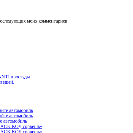
я последующих моих комментариев.
ANTI простуды.
 вещей.
айте автомобиль
айте автомобиль
те автомобиль
 JACK КОД сорвешь»
 JACK КОД сорвешь»