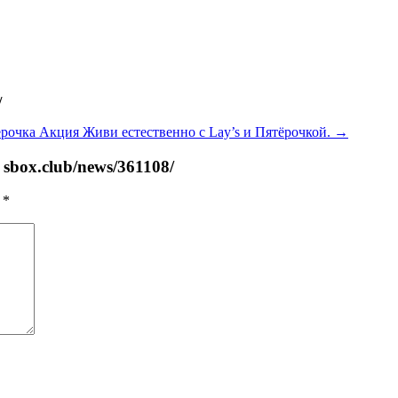
/
ёрочка Акция Живи естественно с Lay’s и Пятёрочкой.
→
sbox.club/news/361108/
ы
*