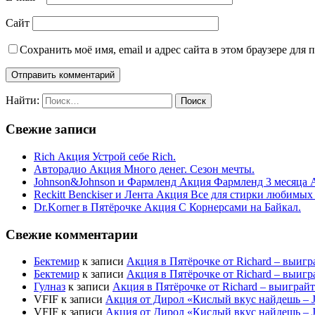
Сайт
Сохранить моё имя, email и адрес сайта в этом браузере дл
Найти:
Свежие записи
Rich Акция Устрой себе Rich.
Авторадио Акция Много денег. Сезон мечты.
Johnson&Johnson и Фармленд Акция Фармленд 3 месяца 
Reckitt Benckiser и Лента Акция Все для стирки любимых
Dr.Korner в Пятёрочке Акция С Корнерсами на Байкал.
Свежие комментарии
Бектемир
к записи
Акция в Пятёрочке от Richard – выигр
Бектемир
к записи
Акция в Пятёрочке от Richard – выигр
Гулназ
к записи
Акция в Пятёрочке от Richard – выиграй
VFIF
к записи
Акция от Дирол «Кислый вкус найдешь –
VFIF
к записи
Акция от Дирол «Кислый вкус найдешь –