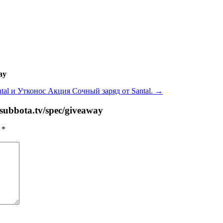
ay
ntal и Утконос Акция Сочный заряд от Santal.
→
ubbota.tv/spec/giveaway
ы
*