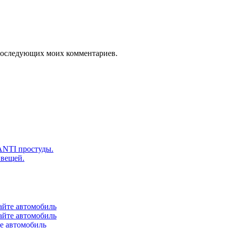
я последующих моих комментариев.
ANTI простуды.
 вещей.
айте автомобиль
айте автомобиль
те автомобиль