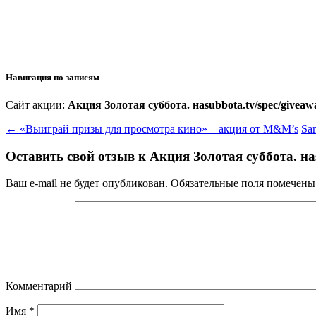
Навигация по записям
Сайт акции:
Акция Золотая суббота. наsubbota.tv/spec/giveaw
←
«Выиграй призы для просмотра кино» – акция от M&M’s
Sa
Оставить свой отзыв к
Акция Золотая суббота. наs
Ваш e-mail не будет опубликован.
Обязательные поля помечен
Комментарий
Имя
*