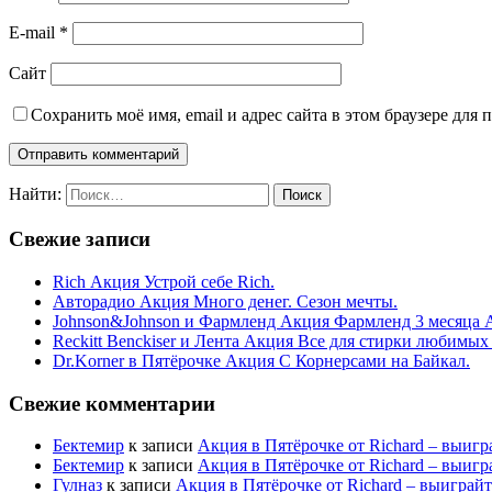
E-mail
*
Сайт
Сохранить моё имя, email и адрес сайта в этом браузере дл
Найти:
Свежие записи
Rich Акция Устрой себе Rich.
Авторадио Акция Много денег. Сезон мечты.
Johnson&Johnson и Фармленд Акция Фармленд 3 месяца 
Reckitt Benckiser и Лента Акция Все для стирки любимых
Dr.Korner в Пятёрочке Акция С Корнерсами на Байкал.
Свежие комментарии
Бектемир
к записи
Акция в Пятёрочке от Richard – выигр
Бектемир
к записи
Акция в Пятёрочке от Richard – выигр
Гулназ
к записи
Акция в Пятёрочке от Richard – выиграй