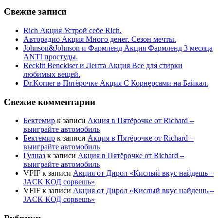
Свежие записи
Rich Акция Устрой себе Rich.
Авторадио Акция Много денег. Сезон мечты.
Johnson&Johnson и Фармленд Акция Фармленд 3 месяца
ANTI простуды.
Reckitt Benckiser и Лента Акция Все для стирки
любимых вещей.
Dr.Korner в Пятёрочке Акция С Корнерсами на Байкал.
Свежие комментарии
Бектемир
к записи
Акция в Пятёрочке от Richard –
выиграйте автомобиль
Бектемир
к записи
Акция в Пятёрочке от Richard –
выиграйте автомобиль
Гулназ
к записи
Акция в Пятёрочке от Richard –
выиграйте автомобиль
VFIF
к записи
Акция от Дирол «Кислый вкус найдешь –
JACK КОД сорвешь»
VFIF
к записи
Акция от Дирол «Кислый вкус найдешь –
JACK КОД сорвешь»