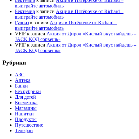
Бектемир
к записи
Акция в Пятёрочке от Richard –
выиграйте автомобиль
Бектемир
к записи
Акция в Пятёрочке от Richard –
выиграйте автомобиль
Гулназ
к записи
Акция в Пятёрочке от Richard –
выиграйте автомобиль
VFIF
к записи
Акция от Дирол «Кислый вкус найдешь –
JACK КОД сорвешь»
VFIF
к записи
Акция от Дирол «Кислый вкус найдешь –
JACK КОД сорвешь»
Рубрики
АЗС
Аптека
Банки
Без рубрики
Для детей
Косметика
Магазины
Напитки
Продукты
Путешествие
Телефон