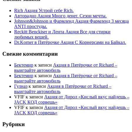
Rich Акция Устрой себе Rich.
Авторадио Акция Много денег. Сезон мечты.
Johnson&Johnson и Фармленд Акция Фармленд 3 месяца
ANTI простуды.
Reckitt Benckiser и Лента Акция Все для стирки
любимых вещей.
Dr.Korner в Пятёрочке Акция С Корнерсами на Байкал.
Свежие комментарии
Бектемир
к записи
Акция в Пятёрочке от Richard –
выиграйте автомобиль
Бектемир
к записи
Акция в Пятёрочке от Richard –
выиграйте автомобиль
Гулназ
к записи
Акция в Пятёрочке от Richard –
выиграйте автомобиль
VFIF
к записи
Акция от Дирол «Кислый вкус найдешь –
JACK КОД сорвешь»
VFIF
к записи
Акция от Дирол «Кислый вкус найдешь –
JACK КОД сорвешь»
Рубрики