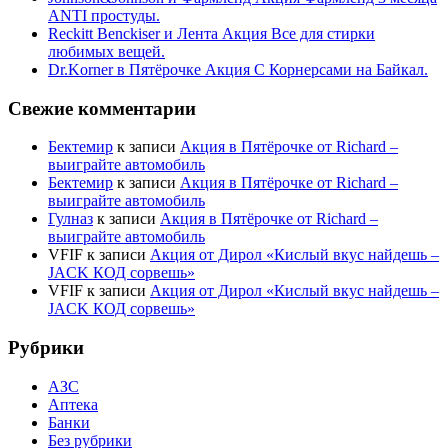
ANTI простуды.
Reckitt Benckiser и Лента Акция Все для стирки
любимых вещей.
Dr.Korner в Пятёрочке Акция С Корнерсами на Байкал.
Свежие комментарии
Бектемир
к записи
Акция в Пятёрочке от Richard –
выиграйте автомобиль
Бектемир
к записи
Акция в Пятёрочке от Richard –
выиграйте автомобиль
Гулназ
к записи
Акция в Пятёрочке от Richard –
выиграйте автомобиль
VFIF
к записи
Акция от Дирол «Кислый вкус найдешь –
JACK КОД сорвешь»
VFIF
к записи
Акция от Дирол «Кислый вкус найдешь –
JACK КОД сорвешь»
Рубрики
АЗС
Аптека
Банки
Без рубрики