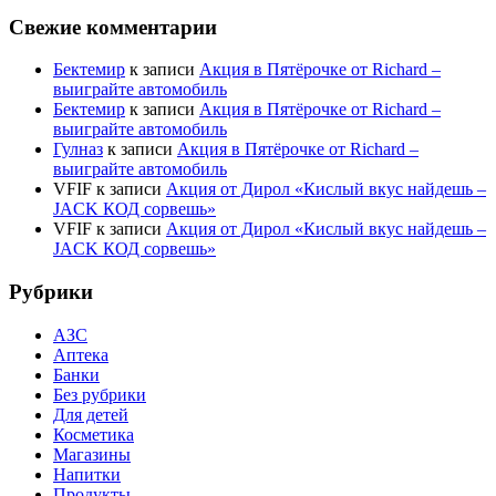
Свежие комментарии
Бектемир
к записи
Акция в Пятёрочке от Richard –
выиграйте автомобиль
Бектемир
к записи
Акция в Пятёрочке от Richard –
выиграйте автомобиль
Гулназ
к записи
Акция в Пятёрочке от Richard –
выиграйте автомобиль
VFIF
к записи
Акция от Дирол «Кислый вкус найдешь –
JACK КОД сорвешь»
VFIF
к записи
Акция от Дирол «Кислый вкус найдешь –
JACK КОД сорвешь»
Рубрики
АЗС
Аптека
Банки
Без рубрики
Для детей
Косметика
Магазины
Напитки
Продукты