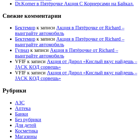
Dr.Korner в Пятёрочке Акция С Корнерсами на Байкал.
Свежие комментарии
Бектемир
к записи
Акция в Пятёрочке от Richard –
выиграйте автомобиль
Бектемир
к записи
Акция в Пятёрочке от Richard –
выиграйте автомобиль
Гулназ
к записи
Акция в Пятёрочке от Richard –
выиграйте автомобиль
VFIF
к записи
Акция от Дирол «Кислый вкус найдешь –
JACK КОД сорвешь»
VFIF
к записи
Акция от Дирол «Кислый вкус найдешь –
JACK КОД сорвешь»
Рубрики
АЗС
Аптека
Банки
Без рубрики
Для детей
Косметика
Магазины