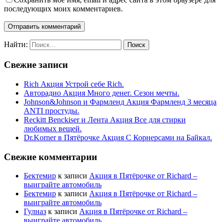
последующих моих комментариев.
Найти:
Свежие записи
Rich Акция Устрой себе Rich.
Авторадио Акция Много денег. Сезон мечты.
Johnson&Johnson и Фармленд Акция Фармленд 3 месяца
ANTI простуды.
Reckitt Benckiser и Лента Акция Все для стирки
любимых вещей.
Dr.Korner в Пятёрочке Акция С Корнерсами на Байкал.
Свежие комментарии
Бектемир
к записи
Акция в Пятёрочке от Richard –
выиграйте автомобиль
Бектемир
к записи
Акция в Пятёрочке от Richard –
выиграйте автомобиль
Гулназ
к записи
Акция в Пятёрочке от Richard –
выиграйте автомобиль