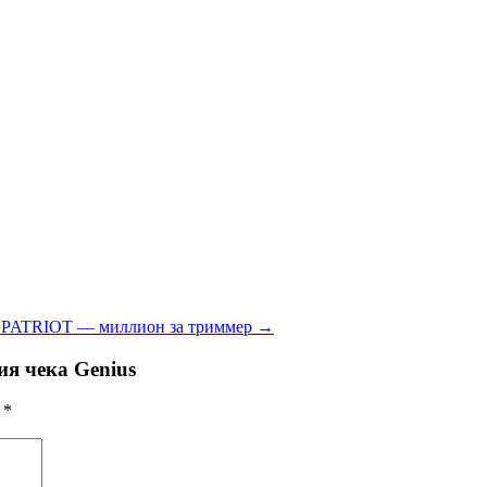
 PATRIOT — миллион за триммер
→
ия чека Genius
ы
*