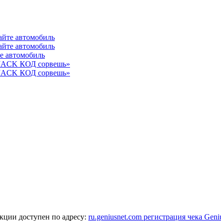
айте автомобиль
айте автомобиль
те автомобиль
 JACK КОД сорвешь»
 JACK КОД сорвешь»
кции доступен по адресу:
ru.geniusnet.com регистрация чека Geni