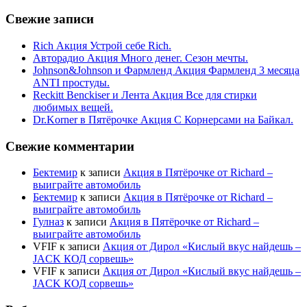
Свежие записи
Rich Акция Устрой себе Rich.
Авторадио Акция Много денег. Сезон мечты.
Johnson&Johnson и Фармленд Акция Фармленд 3 месяца
ANTI простуды.
Reckitt Benckiser и Лента Акция Все для стирки
любимых вещей.
Dr.Korner в Пятёрочке Акция С Корнерсами на Байкал.
Свежие комментарии
Бектемир
к записи
Акция в Пятёрочке от Richard –
выиграйте автомобиль
Бектемир
к записи
Акция в Пятёрочке от Richard –
выиграйте автомобиль
Гулназ
к записи
Акция в Пятёрочке от Richard –
выиграйте автомобиль
VFIF
к записи
Акция от Дирол «Кислый вкус найдешь –
JACK КОД сорвешь»
VFIF
к записи
Акция от Дирол «Кислый вкус найдешь –
JACK КОД сорвешь»