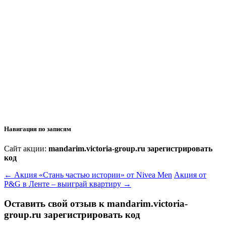
Навигация по записям
Сайт акции:
mandarim.victoria-group.ru зарегистрировать
код
←
Акция «Стань частью истории» от Nivea Men
Акция от
P&G в Ленте – выиграй квартиру
→
Оставить свой отзыв к
mandarim.victoria-
group.ru зарегистрировать код