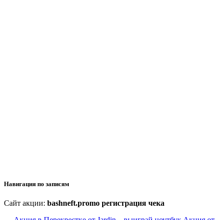
Навигация по записям
Сайт акции:
bashneft.promo регистрация чека
←
Акция в Перекрестке от Jardin – выиграй ноутбук
Акция от