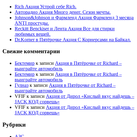
Rich Акция Устрой себе Rich.
Авторадио Акция Много денег. Сезон мечты.
Johnson&Johnson и Фармленд Акция Фармленд 3 месяца
ANTI простуды.
Reckitt Benckiser и Лента Акция Все для стирки
любимых вещей.
Dr.Korner в Пятёрочке Акция С Корнерсами на Байкал.
Свежие комментарии
Бектемир
к записи
Акция в Пятёрочке от Richard –
выиграйте автомобиль
Бектемир
к записи
Акция в Пятёрочке от Richard –
выиграйте автомобиль
Гулназ
к записи
Акция в Пятёрочке от Richard –
выиграйте автомобиль
VFIF
к записи
Акция от Дирол «Кислый вкус найдешь –
JACK КОД сорвешь»
VFIF
к записи
Акция от Дирол «Кислый вкус найдешь –
JACK КОД сорвешь»
Рубрики
АЗС