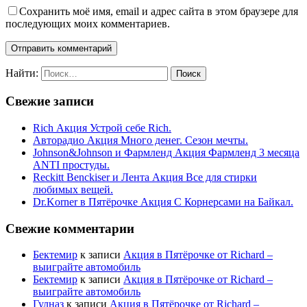
Сохранить моё имя, email и адрес сайта в этом браузере для
последующих моих комментариев.
Найти:
Свежие записи
Rich Акция Устрой себе Rich.
Авторадио Акция Много денег. Сезон мечты.
Johnson&Johnson и Фармленд Акция Фармленд 3 месяца
ANTI простуды.
Reckitt Benckiser и Лента Акция Все для стирки
любимых вещей.
Dr.Korner в Пятёрочке Акция С Корнерсами на Байкал.
Свежие комментарии
Бектемир
к записи
Акция в Пятёрочке от Richard –
выиграйте автомобиль
Бектемир
к записи
Акция в Пятёрочке от Richard –
выиграйте автомобиль
Гулназ
к записи
Акция в Пятёрочке от Richard –