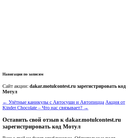
Навигация по записям
Сайт акции:
dakar.motulcontest.ru зарегистрировать код
Мотул
←
Улётные каникулы c Автосуши и Автопицца
Акция от
Kinder Chocolate – Что нас связывает?
→
Оставить свой отзыв к
dakar.motulcontest.ru
зарегистрировать код Мотул