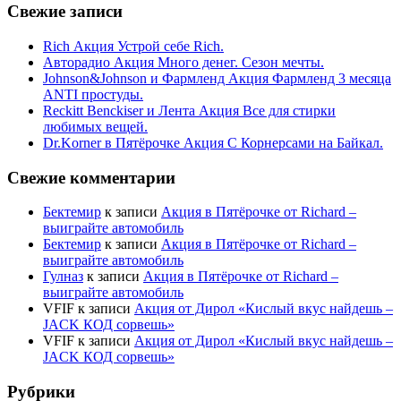
Свежие записи
Rich Акция Устрой себе Rich.
Авторадио Акция Много денег. Сезон мечты.
Johnson&Johnson и Фармленд Акция Фармленд 3 месяца
ANTI простуды.
Reckitt Benckiser и Лента Акция Все для стирки
любимых вещей.
Dr.Korner в Пятёрочке Акция С Корнерсами на Байкал.
Свежие комментарии
Бектемир
к записи
Акция в Пятёрочке от Richard –
выиграйте автомобиль
Бектемир
к записи
Акция в Пятёрочке от Richard –
выиграйте автомобиль
Гулназ
к записи
Акция в Пятёрочке от Richard –
выиграйте автомобиль
VFIF
к записи
Акция от Дирол «Кислый вкус найдешь –
JACK КОД сорвешь»
VFIF
к записи
Акция от Дирол «Кислый вкус найдешь –
JACK КОД сорвешь»
Рубрики