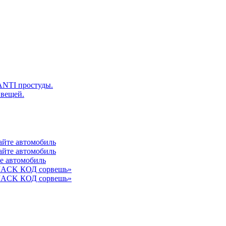
ANTI простуды.
 вещей.
айте автомобиль
айте автомобиль
те автомобиль
 JACK КОД сорвешь»
 JACK КОД сорвешь»