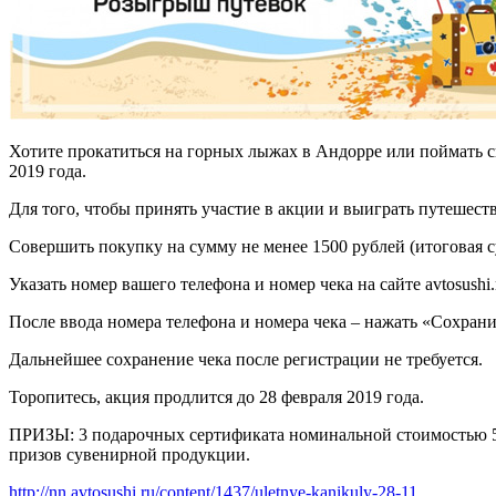
Хотите прокатиться на горных лыжах в Андорре или поймать с
2019 года.
Для того, чтобы принять участие в акции и выиграть путешест
Совершить покупку на сумму не менее 1500 рублей (итоговая 
Указать номер вашего телефона и номер чека на сайте avtosushi
После ввода номера телефона и номера чека – нажать «Сохрани
Дальнейшее сохранение чека после регистрации не требуется.
Торопитесь, акция продлится до 28 февраля 2019 года.
ПРИЗЫ: 3 подарочных сертификата номинальной стоимостью 50 
призов сувенирной продукции.
http://nn.avtosushi.ru/content/1437/uletnye-kanikuly-28-11