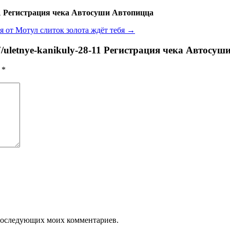
8-11 Регистрация чека Автосуши Автопицца
 от Мотул слиток золота ждёт тебя
→
37/uletnye-kanikuly-28-11 Регистрация чека Автосу
ы
*
я последующих моих комментариев.