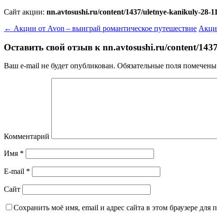
Сайт акции:
nn.avtosushi.ru/content/1437/uletnye-kanikuly-2
←
Акции от Avon – выиграй романтическое путешествие
Акция
Оставить свой отзыв к
nn.avtosushi.ru/content/14
Ваш e-mail не будет опубликован.
Обязательные поля помечен
Комментарий
Имя
*
E-mail
*
Сайт
Сохранить моё имя, email и адрес сайта в этом браузере дл