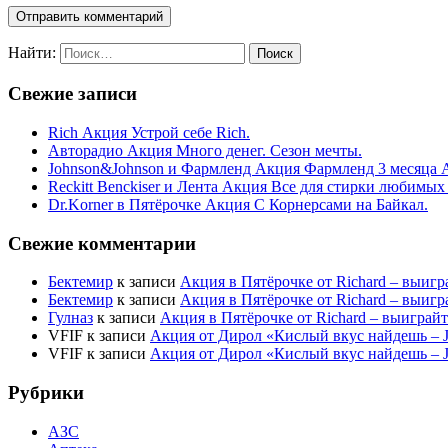
Найти:
Свежие записи
Rich Акция Устрой себе Rich.
Авторадио Акция Много денег. Сезон мечты.
Johnson&Johnson и Фармленд Акция Фармленд 3 месяца 
Reckitt Benckiser и Лента Акция Все для стирки любимых
Dr.Korner в Пятёрочке Акция С Корнерсами на Байкал.
Свежие комментарии
Бектемир
к записи
Акция в Пятёрочке от Richard – выигр
Бектемир
к записи
Акция в Пятёрочке от Richard – выигр
Гулназ
к записи
Акция в Пятёрочке от Richard – выиграй
VFIF
к записи
Акция от Дирол «Кислый вкус найдешь –
VFIF
к записи
Акция от Дирол «Кислый вкус найдешь –
Рубрики
АЗС