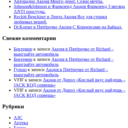
Авторадио Акция Много денег. Сезон мечты.
Johnson&Johnson и Фармленд Акция Фармленд 3 месяца
ANTI простуды.
Reckitt Benckiser и Лента Акция Все для стирки
любимых вещей.
Dr.Korner в Пятёрочке Акция С Корнерсами на Байкал.
Свежие комментарии
Бектемир
к записи
Акция в Пятёрочке от Richard –
выиграйте автомобиль
Бектемир
к записи
Акция в Пятёрочке от Richard –
выиграйте автомобиль
Гулназ
к записи
Акция в Пятёрочке от Richard –
выиграйте автомобиль
VFIF
к записи
Акция от Дирол «Кислый вкус найдешь –
JACK КОД сорвешь»
VFIF
к записи
Акция от Дирол «Кислый вкус найдешь –
JACK КОД сорвешь»
Рубрики
АЗС
Аптека
Банки