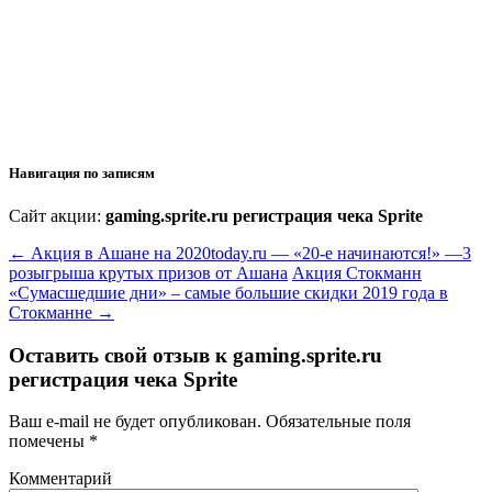
Навигация по записям
Сайт акции:
gaming.sprite.ru регистрация чека Sprite
←
Акция в Ашане на 2020today.ru — «20-е начинаются!» —3
розыгрыша крутых призов от Ашана
Акция Стокманн
«Сумасшедшие дни» – самые большие скидки 2019 года в
Стокманне
→
Оставить свой отзыв к
gaming.sprite.ru
регистрация чека Sprite
Ваш e-mail не будет опубликован.
Обязательные поля
помечены
*
Комментарий