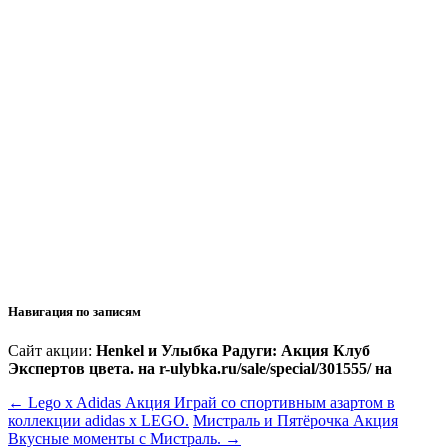
Навигация по записям
Сайт акции:
Henkel и Улыбка Радуги: Акция Клуб
Экспертов цвета. на r-ulybka.ru/sale/special/301555/ на
←
Lego x Adidas Акция Играй со спортивным азартом в
коллекции adidas x LEGO.
Мистраль и Пятёрочка Акция
Вкусные моменты с Мистраль.
→