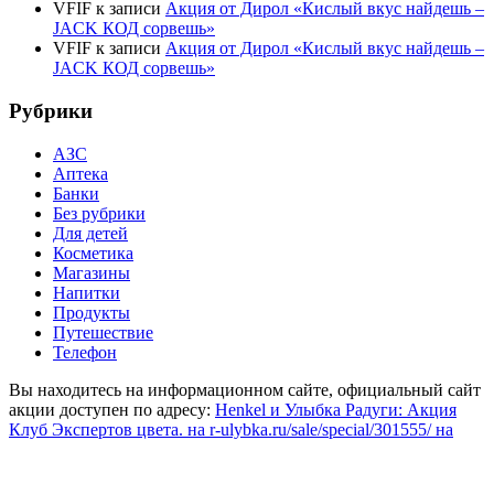
VFIF
к записи
Акция от Дирол «Кислый вкус найдешь –
JACK КОД сорвешь»
VFIF
к записи
Акция от Дирол «Кислый вкус найдешь –
JACK КОД сорвешь»
Рубрики
АЗС
Аптека
Банки
Без рубрики
Для детей
Косметика
Магазины
Напитки
Продукты
Путешествие
Телефон
Вы находитесь на информационном сайте, официальный сайт
акции доступен по адресу:
Henkel и Улыбка Радуги: Акция
Клуб Экспертов цвета. на r-ulybka.ru/sale/special/301555/ на