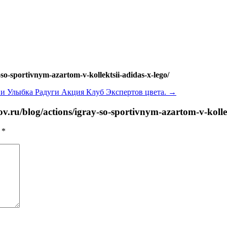
so-sportivnym-azartom-v-kollektsii-adidas-x-lego/
 и Улыбка Радуги Акция Клуб Экспертов цвета.
→
.ru/blog/actions/igray-so-sportivnym-azartom-v-kollek
ы
*