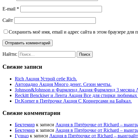
E-mail
*
Сайт
Сохранить моё имя, email и адрес сайта в этом браузере дл
Найти:
Свежие записи
Rich Акция Устрой себе Rich.
Авторадио Акция Много денег. Сезон мечты.
Johnson&Johnson и Фармленд Акция Фармленд 3 месяца 
Reckitt Benckiser и Лента Акция Все для стирки любимых
Dr.Korner в Пятёрочке Акция С Корнерсами на Байкал.
Свежие комментарии
Бектемир
к записи
Акция в Пятёрочке от Richard – выигр
Бектемир
к записи
Акция в Пятёрочке от Richard – выигр
Гулназ
к записи
Акция в Пятёрочке от Richard – выиграй