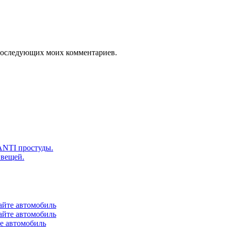
я последующих моих комментариев.
ANTI простуды.
 вещей.
айте автомобиль
айте автомобиль
те автомобиль